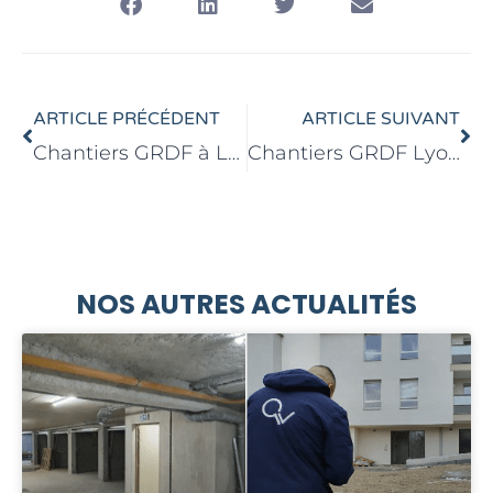
Précédent
Sui
ARTICLE PRÉCÉDENT
ARTICLE SUIVANT
Chantiers GRDF à Lyon et Dole
Chantiers GRDF Lyon Quai de Serbie
NOS AUTRES ACTUALITÉS