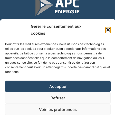
Votre spécialiste RESEAUX GAZ, CLIM & CHAUFFERIES GAZ.
Gérer le consentement aux
cookies
L
P
E
i
h
n
Pour offrir les meilleures expériences, nous utilisons des technologies
n
o
v
telles que les cookies pour stocker et/ou accéder aux informations des
k
n
e
appareils. Le fait de consentir à ces technologies nous permettra de
Contact
e
e
l
traiter des données telles que le comportement de navigation ou les ID
uniques sur ce site. Le fait de ne pas consentir ou de retirer son
d
-
o
consentement peut avoir un effet négatif sur certaines caractéristiques et
i
a
p
fonctions.
n
l
e
t
Accepter
© APC
Mentions légales
Refuser
Réalisation AMAURY PIGNOT
Voir les préférences