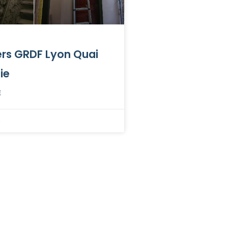
rs GRDF Lyon Quai
ie
E
4