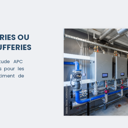
RIES OU
FFERIES
’étude APC
es pour les
âtiment de