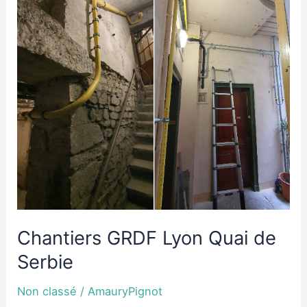
Quai
de
Serbie
Chantiers GRDF Lyon Quai de
Serbie
Non classé
/
AmauryPignot